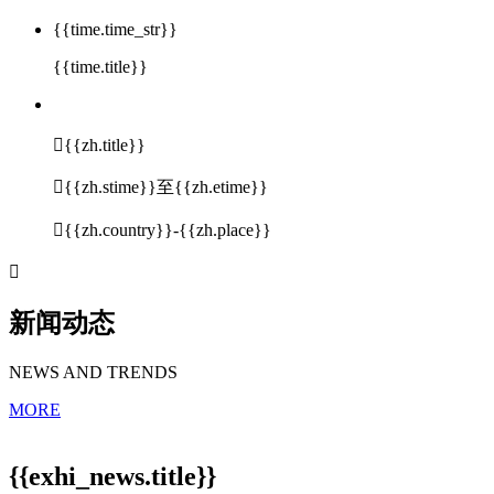
{{time.time_str}}
{{time.title}}

{{zh.title}}

{{zh.stime}}至{{zh.etime}}

{{zh.country}}-{{zh.place}}

新闻动态
NEWS AND TRENDS
MORE
{{exhi_news.title}}