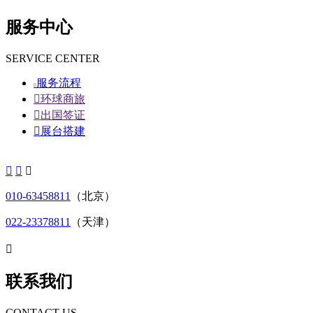
服务中心
SERVICE CENTER
服务流程


环球商旅

出国签证

展台搭建



010-63458811
（北京）
022-23378811
（天津）

联系我们
CONTACT US