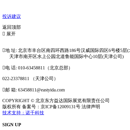
投诉建议
返回顶部

展开

地 址: 北京市丰台区南四环西路186号汉威国际四区6号楼5层(
天津市南开区水上公园北道鲁能国际中心10层(天津公司)

电 话: 010-63458811（北京总部）
022-23378811 （天津公司）

邮 箱: 63458811@eastyida.com
COPYRIGHT © 北京东方益达国际展览有限责任公司
版权所有 备案号：京ICP备12009131号 法律声明
技术支持：诺千科技
SIGN UP