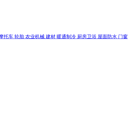
摩托车
轮胎
农业机械
建材
暖通制冷
厨房卫浴
屋面防水
门窗