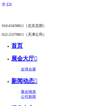
中
EN
010-63458811
（北京总部）
022-23378811
（天津公司）
首页
展会大厅

全球会展
新闻动态

展会报道
公司新闻