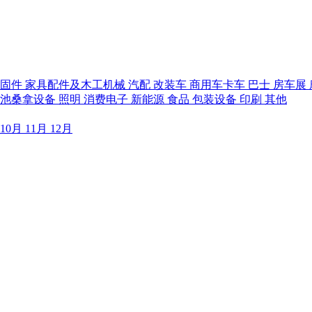
紧固件
家具配件及木工机械
汽配
改装车
商用车卡车
巴士
房车展
泳池桑拿设备
照明
消费电子
新能源
食品
包装设备
印刷
其他
10月
11月
12月