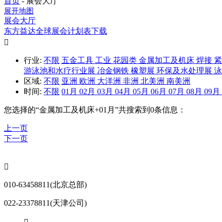
首页
-
展会大厅
展开地图
展会大厅
东方益达全球展会计划表下载

行业:
不限
五金工具
工业
花园类
金属加工及机床
焊接
游泳池和水疗行业展
冶金钢铁
橡塑展
环保及水处理展
区域:
不限
亚洲
欧洲
大洋洲
非洲
北美洲
南美洲
时间:
不限
01月
02月
03月
04月
05月
06月
07月
08月
09月
您选择的“
金属加工及机床+01月
”共搜索到0条信息：
上一页
下一页

010-63458811(北京总部)
022-23378811(天津公司)