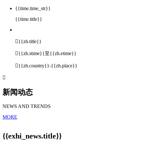
{{time.time_str}}
{{time.title}}

{{zh.title}}

{{zh.stime}}至{{zh.etime}}

{{zh.country}}-{{zh.place}}

新闻动态
NEWS AND TRENDS
MORE
{{exhi_news.title}}