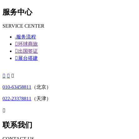
服务中心
SERVICE CENTER
服务流程


环球商旅

出国签证

展台搭建



010-63458811
（北京）
022-23378811
（天津）

联系我们
CONTACT US