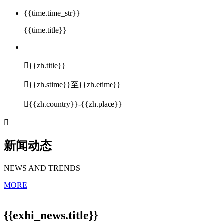
{{time.time_str}}
{{time.title}}

{{zh.title}}

{{zh.stime}}至{{zh.etime}}

{{zh.country}}-{{zh.place}}

新闻动态
NEWS AND TRENDS
MORE
{{exhi_news.title}}