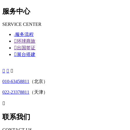
服务中心
SERVICE CENTER
服务流程


环球商旅

出国签证

展台搭建



010-63458811
（北京）
022-23378811
（天津）

联系我们
CONTACT US