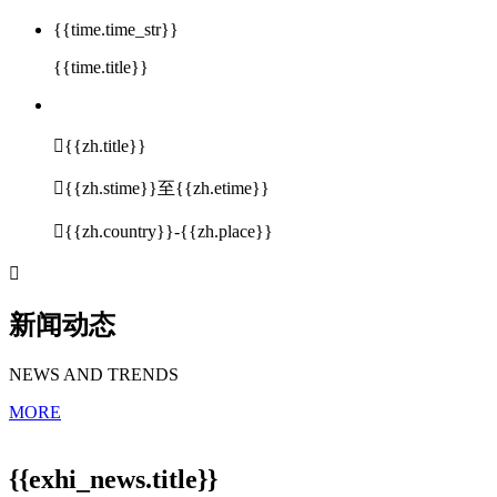
{{time.time_str}}
{{time.title}}

{{zh.title}}

{{zh.stime}}至{{zh.etime}}

{{zh.country}}-{{zh.place}}

新闻动态
NEWS AND TRENDS
MORE
{{exhi_news.title}}