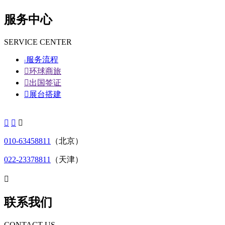
服务中心
SERVICE CENTER
服务流程


环球商旅

出国签证

展台搭建



010-63458811
（北京）
022-23378811
（天津）

联系我们
CONTACT US