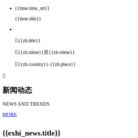
{{time.time_str}}
{{time.title}}

{{zh.title}}

{{zh.stime}}至{{zh.etime}}

{{zh.country}}-{{zh.place}}

新闻动态
NEWS AND TRENDS
MORE
{{exhi_news.title}}