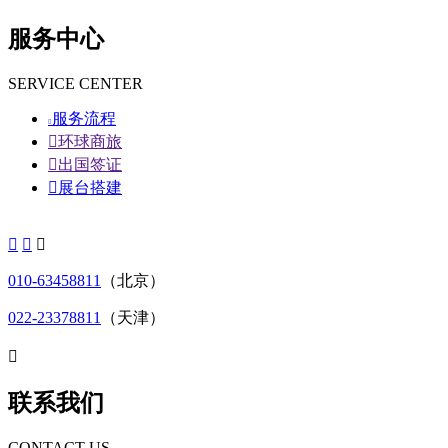
服务中心
SERVICE CENTER
服务流程


环球商旅

出国签证

展台搭建



010-63458811
（北京）
022-23378811
（天津）

联系我们
CONTACT US