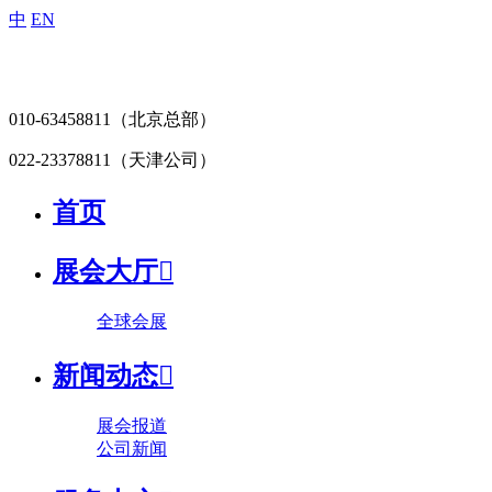
中
EN
010-63458811
（北京总部）
022-23378811
（天津公司）
首页
展会大厅

全球会展
新闻动态

展会报道
公司新闻