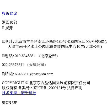
投诉建议
返回顶部

展开

地 址: 北京市丰台区南四环西路186号汉威国际四区6号楼5层(
天津市南开区水上公园北道鲁能国际中心10层(天津公司)

电 话: 010-63458811（北京总部）
022-23378811 （天津公司）

邮 箱: 63458811@eastyida.com
COPYRIGHT © 北京东方益达国际展览有限责任公司
版权所有 备案号：京ICP备12009131号 法律声明
技术支持：诺千科技
SIGN UP