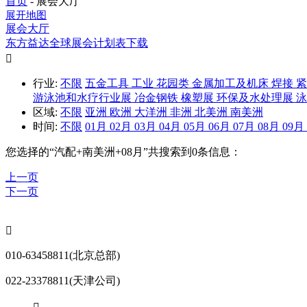
首页
-
展会大厅
展开地图
展会大厅
东方益达全球展会计划表下载

行业:
不限
五金工具
工业
花园类
金属加工及机床
焊接
游泳池和水疗行业展
冶金钢铁
橡塑展
环保及水处理展
区域:
不限
亚洲
欧洲
大洋洲
非洲
北美洲
南美洲
时间:
不限
01月
02月
03月
04月
05月
06月
07月
08月
09月
您选择的“
汽配+南美洲+08月
”共搜索到0条信息：
上一页
下一页

010-63458811(北京总部)
022-23378811(天津公司)