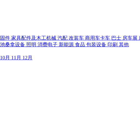
紧固件
家具配件及木工机械
汽配
改装车
商用车卡车
巴士
房车展
泳池桑拿设备
照明
消费电子
新能源
食品
包装设备
印刷
其他
10月
11月
12月