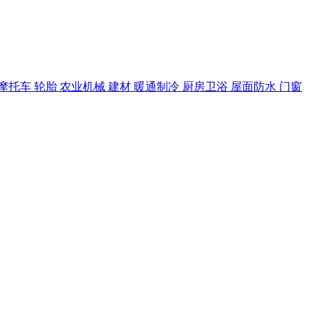
摩托车
轮胎
农业机械
建材
暖通制冷
厨房卫浴
屋面防水
门窗