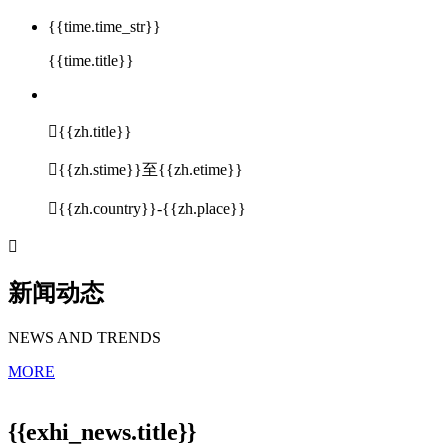
{{time.time_str}}
{{time.title}}

{{zh.title}}

{{zh.stime}}至{{zh.etime}}

{{zh.country}}-{{zh.place}}

新闻动态
NEWS AND TRENDS
MORE
{{exhi_news.title}}