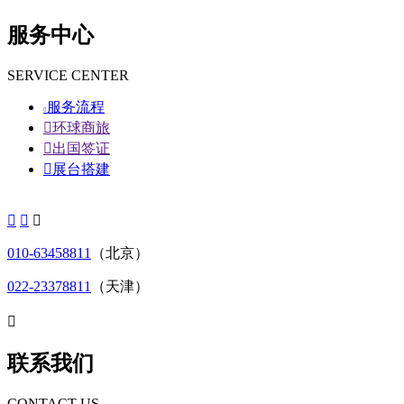
服务中心
SERVICE CENTER
服务流程


环球商旅

出国签证

展台搭建



010-63458811
（北京）
022-23378811
（天津）

联系我们
CONTACT US