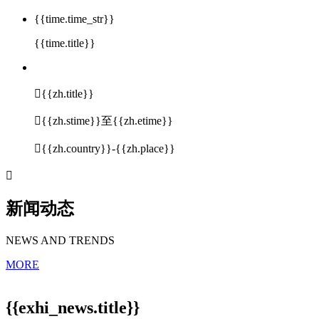
{{time.time_str}}
{{time.title}}

{{zh.title}}

{{zh.stime}}至{{zh.etime}}

{{zh.country}}-{{zh.place}}

新闻动态
NEWS AND TRENDS
MORE
{{exhi_news.title}}