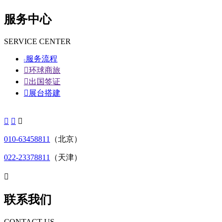
服务中心
SERVICE CENTER
服务流程


环球商旅

出国签证

展台搭建



010-63458811
（北京）
022-23378811
（天津）

联系我们
CONTACT US