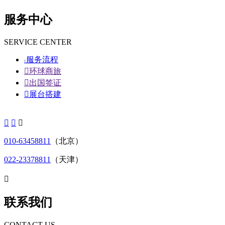
服务中心
SERVICE CENTER
服务流程


环球商旅

出国签证

展台搭建



010-63458811
（北京）
022-23378811
（天津）

联系我们
CONTACT US