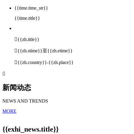
{{time.time_str}}
{{time.title}}

{{zh.title}}

{{zh.stime}}至{{zh.etime}}

{{zh.country}}-{{zh.place}}

新闻动态
NEWS AND TRENDS
MORE
{{exhi_news.title}}