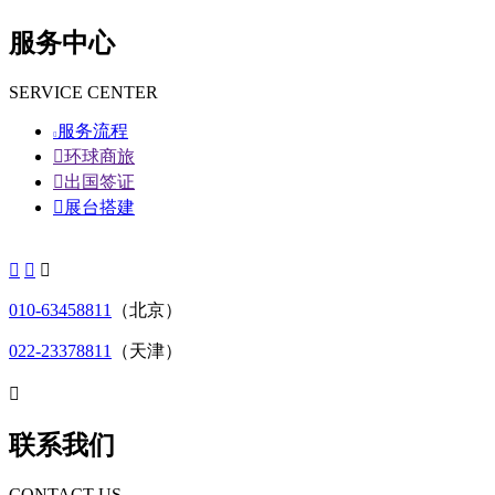
服务中心
SERVICE CENTER
服务流程


环球商旅

出国签证

展台搭建



010-63458811
（北京）
022-23378811
（天津）

联系我们
CONTACT US