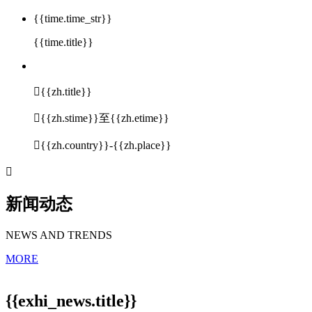
{{time.time_str}}
{{time.title}}

{{zh.title}}

{{zh.stime}}至{{zh.etime}}

{{zh.country}}-{{zh.place}}

新闻动态
NEWS AND TRENDS
MORE
{{exhi_news.title}}