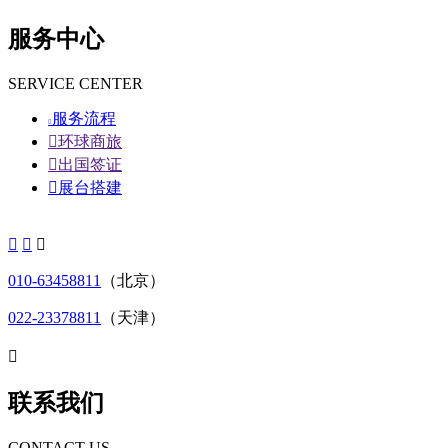
服务中心
SERVICE CENTER
服务流程


环球商旅

出国签证

展台搭建



010-63458811
（北京）
022-23378811
（天津）

联系我们
CONTACT US