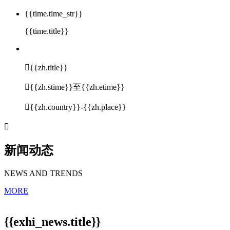
{{time.time_str}}
{{time.title}}

{{zh.title}}

{{zh.stime}}至{{zh.etime}}

{{zh.country}}-{{zh.place}}

新闻动态
NEWS AND TRENDS
MORE
{{exhi_news.title}}