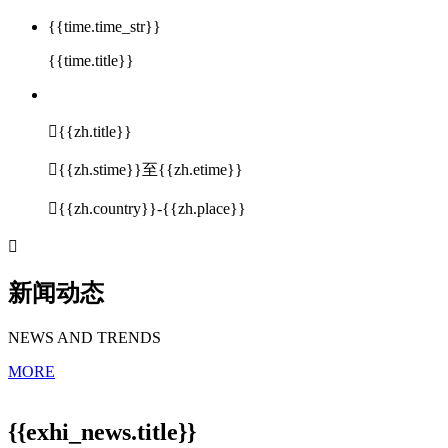
{{time.time_str}}
{{time.title}}

{{zh.title}}

{{zh.stime}}至{{zh.etime}}

{{zh.country}}-{{zh.place}}

新闻动态
NEWS AND TRENDS
MORE
{{exhi_news.title}}