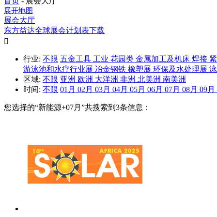
首页
-
展会大厅
展开地图
展会大厅
东方益达全球展会计划表下载

行业:
不限
五金工具
工业
花园类
金属加工及机床
焊接
游泳池和水疗行业展
冶金钢铁
橡塑展
环保及水处理展
区域:
不限
亚洲
欧洲
大洋洲
非洲
北美洲
南美洲
时间:
不限
01月
02月
03月
04月
05月
06月
07月
08月
09月
您选择的“
新能源+07月
”共搜索到3条信息：