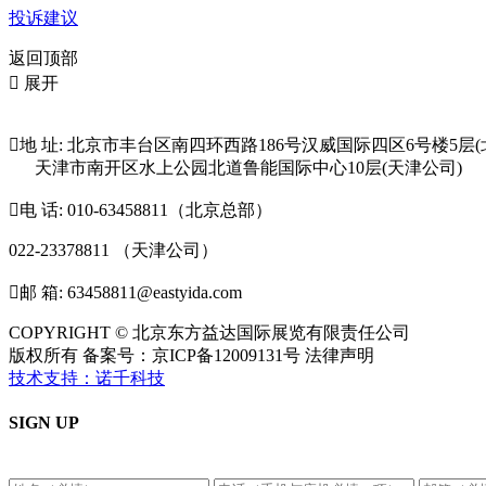
投诉建议
返回顶部

展开

地 址: 北京市丰台区南四环西路186号汉威国际四区6号楼5层(
天津市南开区水上公园北道鲁能国际中心10层(天津公司)

电 话: 010-63458811（北京总部）
022-23378811 （天津公司）

邮 箱: 63458811@eastyida.com
COPYRIGHT © 北京东方益达国际展览有限责任公司
版权所有 备案号：京ICP备12009131号 法律声明
技术支持：诺千科技
SIGN UP