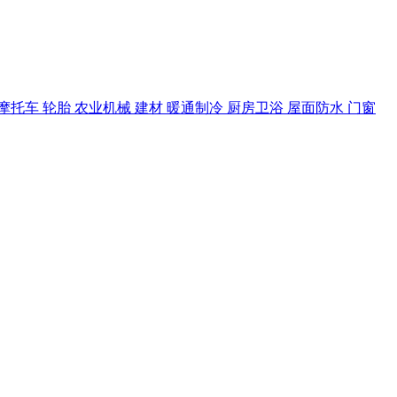
摩托车
轮胎
农业机械
建材
暖通制冷
厨房卫浴
屋面防水
门窗