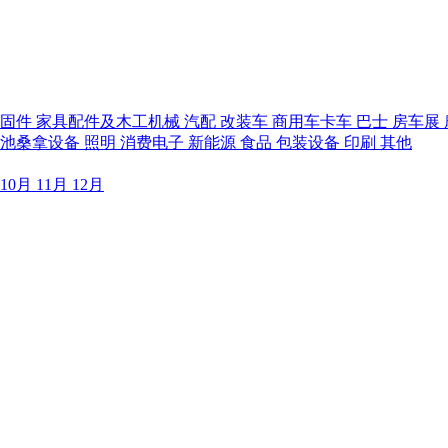
紧固件
家具配件及木工机械
汽配
改装车
商用车卡车
巴士
房车展
泳池桑拿设备
照明
消费电子
新能源
食品
包装设备
印刷
其他
10月
11月
12月