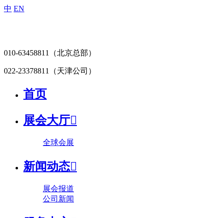
中
EN
010-63458811
（北京总部）
022-23378811
（天津公司）
首页
展会大厅

全球会展
新闻动态

展会报道
公司新闻