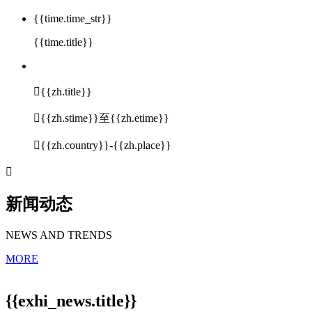
{{time.time_str}}
{{time.title}}

{{zh.title}}

{{zh.stime}}至{{zh.etime}}

{{zh.country}}-{{zh.place}}

新闻动态
NEWS AND TRENDS
MORE
{{exhi_news.title}}