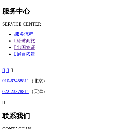
服务中心
SERVICE CENTER
服务流程


环球商旅

出国签证

展台搭建



010-63458811
（北京）
022-23378811
（天津）

联系我们
CONTACT US