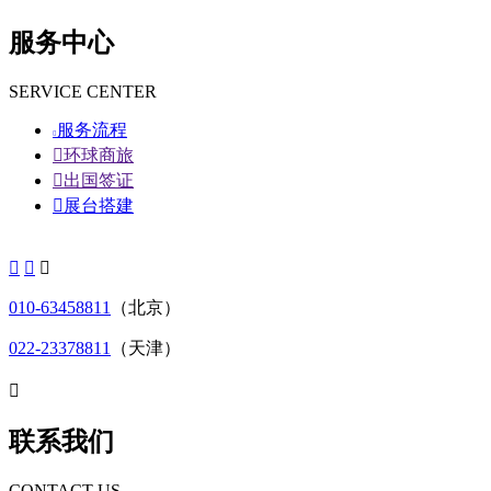
服务中心
SERVICE CENTER
服务流程


环球商旅

出国签证

展台搭建



010-63458811
（北京）
022-23378811
（天津）

联系我们
CONTACT US