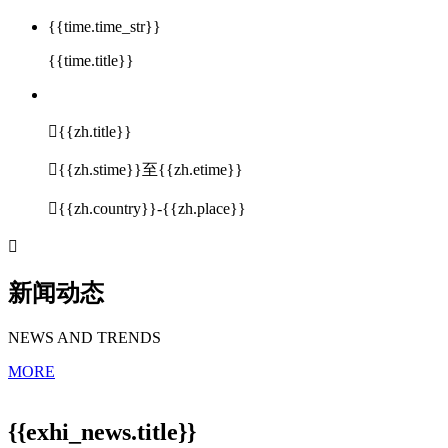
{{time.time_str}}
{{time.title}}

{{zh.title}}

{{zh.stime}}至{{zh.etime}}

{{zh.country}}-{{zh.place}}

新闻动态
NEWS AND TRENDS
MORE
{{exhi_news.title}}