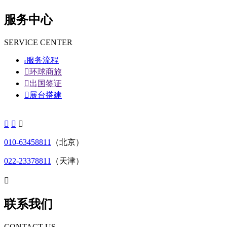
服务中心
SERVICE CENTER
服务流程


环球商旅

出国签证

展台搭建



010-63458811
（北京）
022-23378811
（天津）

联系我们
CONTACT US