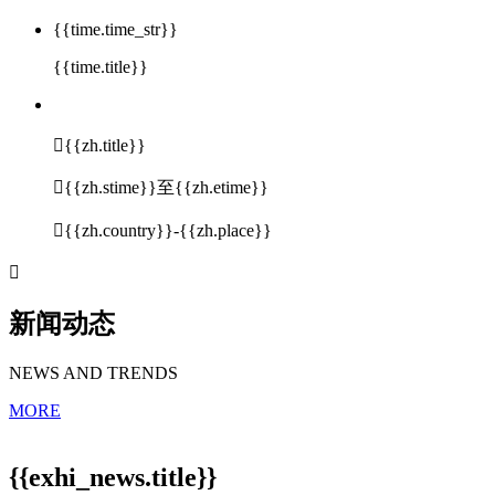
{{time.time_str}}
{{time.title}}

{{zh.title}}

{{zh.stime}}至{{zh.etime}}

{{zh.country}}-{{zh.place}}

新闻动态
NEWS AND TRENDS
MORE
{{exhi_news.title}}