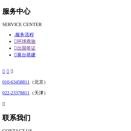
服务中心
SERVICE CENTER
服务流程


环球商旅

出国签证

展台搭建



010-63458811
（北京）
022-23378811
（天津）

联系我们
CONTACT US