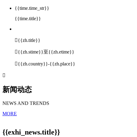
{{time.time_str}}
{{time.title}}

{{zh.title}}

{{zh.stime}}至{{zh.etime}}

{{zh.country}}-{{zh.place}}

新闻动态
NEWS AND TRENDS
MORE
{{exhi_news.title}}