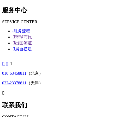
服务中心
SERVICE CENTER
服务流程


环球商旅

出国签证

展台搭建



010-63458811
（北京）
022-23378811
（天津）

联系我们
CONTACT US