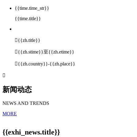
{{time.time_str}}
{{time.title}}

{{zh.title}}

{{zh.stime}}至{{zh.etime}}

{{zh.country}}-{{zh.place}}

新闻动态
NEWS AND TRENDS
MORE
{{exhi_news.title}}