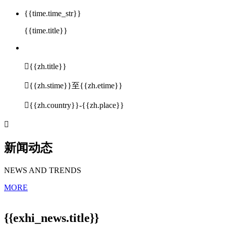
{{time.time_str}}
{{time.title}}

{{zh.title}}

{{zh.stime}}至{{zh.etime}}

{{zh.country}}-{{zh.place}}

新闻动态
NEWS AND TRENDS
MORE
{{exhi_news.title}}