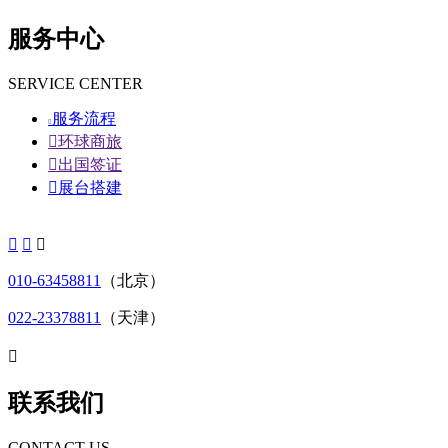
服务中心
SERVICE CENTER
服务流程


环球商旅

出国签证

展台搭建



010-63458811
（北京）
022-23378811
（天津）

联系我们
CONTACT US