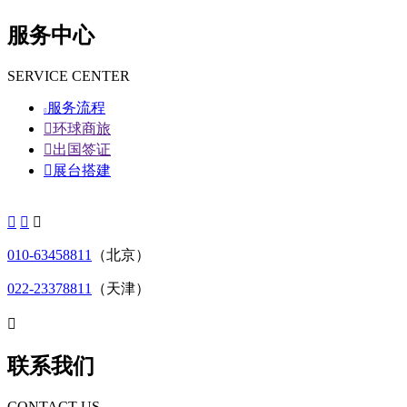
服务中心
SERVICE CENTER
服务流程


环球商旅

出国签证

展台搭建



010-63458811
（北京）
022-23378811
（天津）

联系我们
CONTACT US