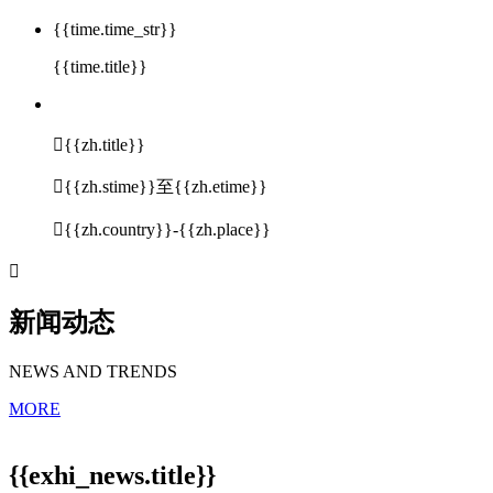
{{time.time_str}}
{{time.title}}

{{zh.title}}

{{zh.stime}}至{{zh.etime}}

{{zh.country}}-{{zh.place}}

新闻动态
NEWS AND TRENDS
MORE
{{exhi_news.title}}