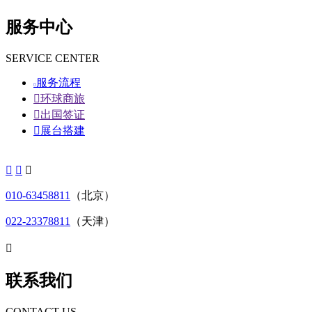
服务中心
SERVICE CENTER
服务流程


环球商旅

出国签证

展台搭建



010-63458811
（北京）
022-23378811
（天津）

联系我们
CONTACT US