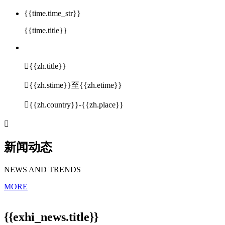
{{time.time_str}}
{{time.title}}

{{zh.title}}

{{zh.stime}}至{{zh.etime}}

{{zh.country}}-{{zh.place}}

新闻动态
NEWS AND TRENDS
MORE
{{exhi_news.title}}