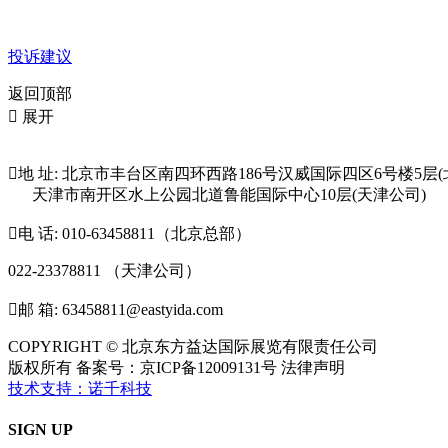
投诉建议
返回顶部

展开

地 址: 北京市丰台区南四环西路186号汉威国际四区6号楼5层(
天津市南开区水上公园北道鲁能国际中心10层(天津公司)

电 话: 010-63458811（北京总部）
022-23378811 （天津公司）

邮 箱: 63458811@eastyida.com
COPYRIGHT © 北京东方益达国际展览有限责任公司
版权所有 备案号：京ICP备12009131号 法律声明
技术支持：诺千科技
SIGN UP