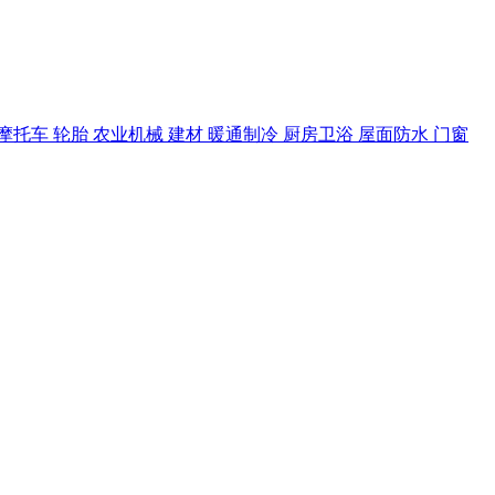
摩托车
轮胎
农业机械
建材
暖通制冷
厨房卫浴
屋面防水
门窗