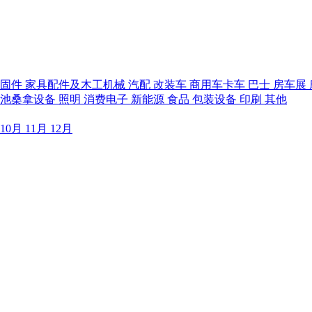
紧固件
家具配件及木工机械
汽配
改装车
商用车卡车
巴士
房车展
泳池桑拿设备
照明
消费电子
新能源
食品
包装设备
印刷
其他
10月
11月
12月