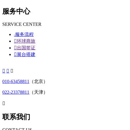
服务中心
SERVICE CENTER
服务流程


环球商旅

出国签证

展台搭建



010-63458811
（北京）
022-23378811
（天津）

联系我们
CONTACT US