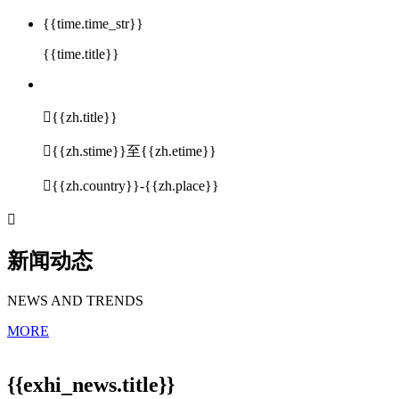
{{time.time_str}}
{{time.title}}

{{zh.title}}

{{zh.stime}}至{{zh.etime}}

{{zh.country}}-{{zh.place}}

新闻动态
NEWS AND TRENDS
MORE
{{exhi_news.title}}