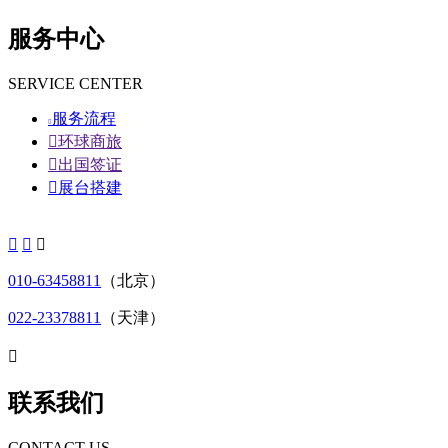
服务中心
SERVICE CENTER
服务流程


环球商旅

出国签证

展台搭建



010-63458811
（北京）
022-23378811
（天津）

联系我们
CONTACT US