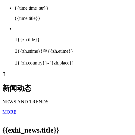
{{time.time_str}}
{{time.title}}

{{zh.title}}

{{zh.stime}}至{{zh.etime}}

{{zh.country}}-{{zh.place}}

新闻动态
NEWS AND TRENDS
MORE
{{exhi_news.title}}