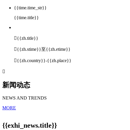
{{time.time_str}}
{{time.title}}

{{zh.title}}

{{zh.stime}}至{{zh.etime}}

{{zh.country}}-{{zh.place}}

新闻动态
NEWS AND TRENDS
MORE
{{exhi_news.title}}