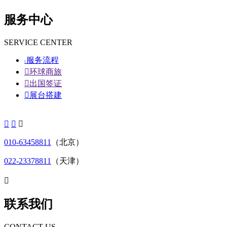
服务中心
SERVICE CENTER
服务流程


环球商旅

出国签证

展台搭建



010-63458811
（北京）
022-23378811
（天津）

联系我们
CONTACT US