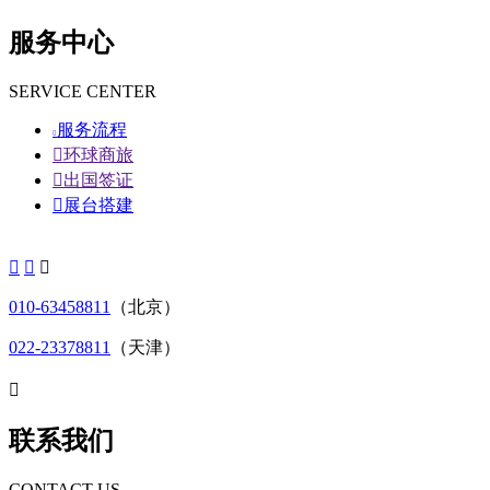
服务中心
SERVICE CENTER
服务流程


环球商旅

出国签证

展台搭建



010-63458811
（北京）
022-23378811
（天津）

联系我们
CONTACT US