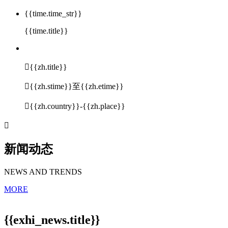
{{time.time_str}}
{{time.title}}

{{zh.title}}

{{zh.stime}}至{{zh.etime}}

{{zh.country}}-{{zh.place}}

新闻动态
NEWS AND TRENDS
MORE
{{exhi_news.title}}