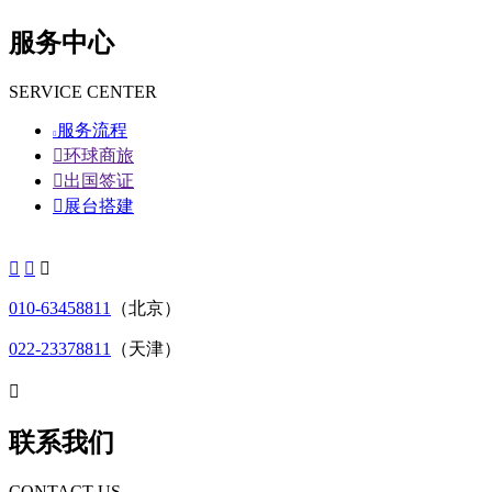
服务中心
SERVICE CENTER
服务流程


环球商旅

出国签证

展台搭建



010-63458811
（北京）
022-23378811
（天津）

联系我们
CONTACT US