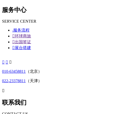
服务中心
SERVICE CENTER
服务流程


环球商旅

出国签证

展台搭建



010-63458811
（北京）
022-23378811
（天津）

联系我们
CONTACT US