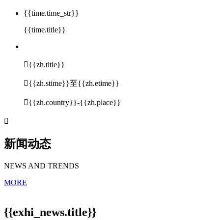
{{time.time_str}}
{{time.title}}

{{zh.title}}

{{zh.stime}}至{{zh.etime}}

{{zh.country}}-{{zh.place}}

新闻动态
NEWS AND TRENDS
MORE
{{exhi_news.title}}