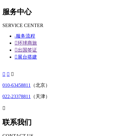
服务中心
SERVICE CENTER
服务流程


环球商旅

出国签证

展台搭建



010-63458811
（北京）
022-23378811
（天津）

联系我们
CONTACT US