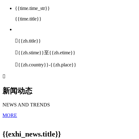
{{time.time_str}}
{{time.title}}

{{zh.title}}

{{zh.stime}}至{{zh.etime}}

{{zh.country}}-{{zh.place}}

新闻动态
NEWS AND TRENDS
MORE
{{exhi_news.title}}