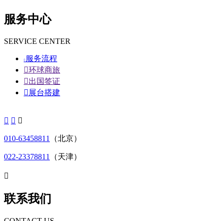
服务中心
SERVICE CENTER
服务流程


环球商旅

出国签证

展台搭建



010-63458811
（北京）
022-23378811
（天津）

联系我们
CONTACT US