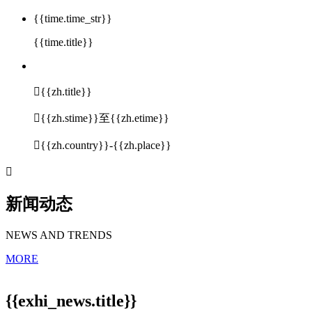
{{time.time_str}}
{{time.title}}

{{zh.title}}

{{zh.stime}}至{{zh.etime}}

{{zh.country}}-{{zh.place}}

新闻动态
NEWS AND TRENDS
MORE
{{exhi_news.title}}