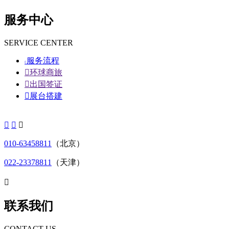
服务中心
SERVICE CENTER
服务流程


环球商旅

出国签证

展台搭建



010-63458811
（北京）
022-23378811
（天津）

联系我们
CONTACT US