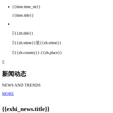
{{time.time_str}}
{{time.title}}

{{zh.title}}

{{zh.stime}}至{{zh.etime}}

{{zh.country}}-{{zh.place}}

新闻动态
NEWS AND TRENDS
MORE
{{exhi_news.title}}