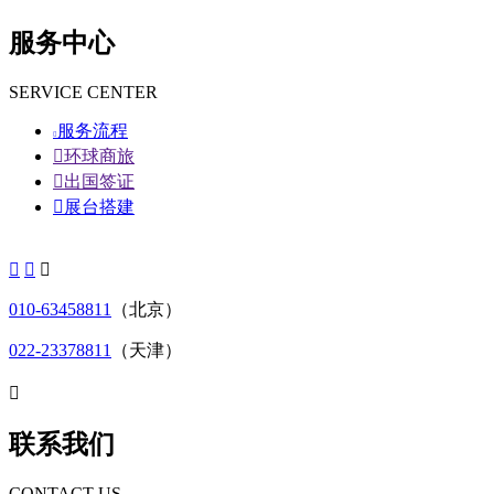
服务中心
SERVICE CENTER
服务流程


环球商旅

出国签证

展台搭建



010-63458811
（北京）
022-23378811
（天津）

联系我们
CONTACT US