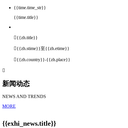
{{time.time_str}}
{{time.title}}

{{zh.title}}

{{zh.stime}}至{{zh.etime}}

{{zh.country}}-{{zh.place}}

新闻动态
NEWS AND TRENDS
MORE
{{exhi_news.title}}