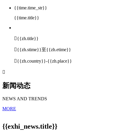
{{time.time_str}}
{{time.title}}

{{zh.title}}

{{zh.stime}}至{{zh.etime}}

{{zh.country}}-{{zh.place}}

新闻动态
NEWS AND TRENDS
MORE
{{exhi_news.title}}