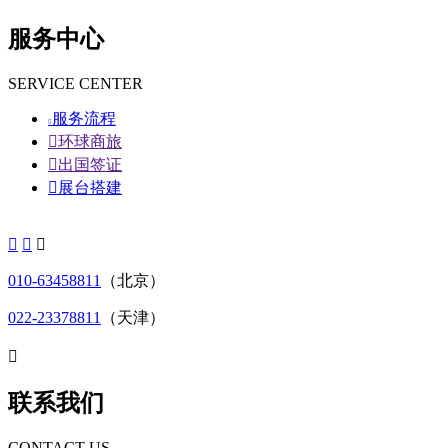
服务中心
SERVICE CENTER
服务流程


环球商旅

出国签证

展台搭建



010-63458811
（北京）
022-23378811
（天津）

联系我们
CONTACT US