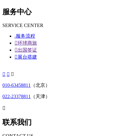
服务中心
SERVICE CENTER
服务流程


环球商旅

出国签证

展台搭建



010-63458811
（北京）
022-23378811
（天津）

联系我们
CONTACT US