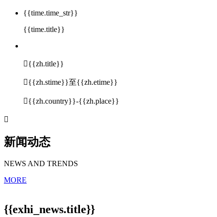
{{time.time_str}}
{{time.title}}

{{zh.title}}

{{zh.stime}}至{{zh.etime}}

{{zh.country}}-{{zh.place}}

新闻动态
NEWS AND TRENDS
MORE
{{exhi_news.title}}