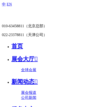
中
EN
010-63458811
（北京总部）
022-23378811
（天津公司）
首页
展会大厅

全球会展
新闻动态

展会报道
公司新闻