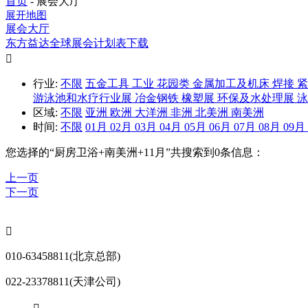
首页
-
展会大厅
展开地图
展会大厅
东方益达全球展会计划表下载

行业:
不限
五金工具
工业
花园类
金属加工及机床
焊接
游泳池和水疗行业展
冶金钢铁
橡塑展
环保及水处理展
区域:
不限
亚洲
欧洲
大洋洲
非洲
北美洲
南美洲
时间:
不限
01月
02月
03月
04月
05月
06月
07月
08月
09月
您选择的“
厨房卫浴+南美洲+11月
”共搜索到0条信息：
上一页
下一页

010-63458811(北京总部)
022-23378811(天津公司)