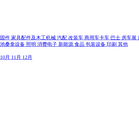
紧固件
家具配件及木工机械
汽配
改装车
商用车卡车
巴士
房车展
泳池桑拿设备
照明
消费电子
新能源
食品
包装设备
印刷
其他
10月
11月
12月