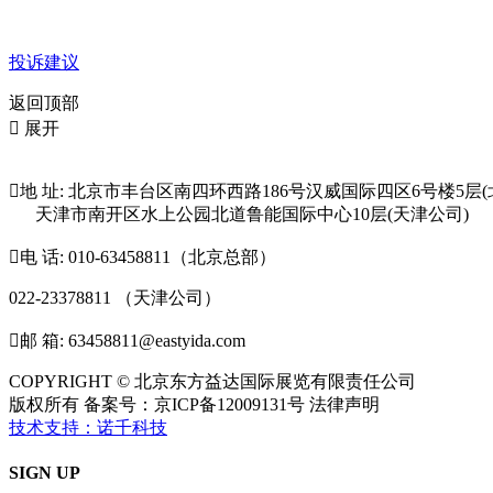
投诉建议
返回顶部

展开

地 址: 北京市丰台区南四环西路186号汉威国际四区6号楼5层(
天津市南开区水上公园北道鲁能国际中心10层(天津公司)

电 话: 010-63458811（北京总部）
022-23378811 （天津公司）

邮 箱: 63458811@eastyida.com
COPYRIGHT © 北京东方益达国际展览有限责任公司
版权所有 备案号：京ICP备12009131号 法律声明
技术支持：诺千科技
SIGN UP