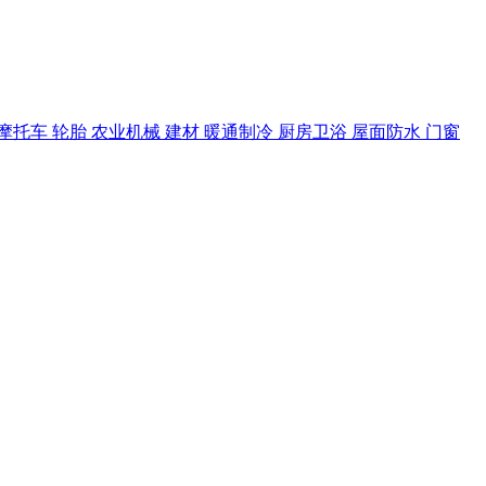
摩托车
轮胎
农业机械
建材
暖通制冷
厨房卫浴
屋面防水
门窗